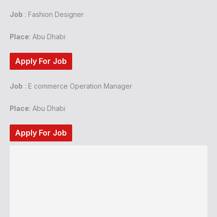
Job
: Fashion Designer
Place
: Abu Dhabi
Apply For Job
Job
: E commerce Operation Manager
Place
: Abu Dhabi
Apply For Job