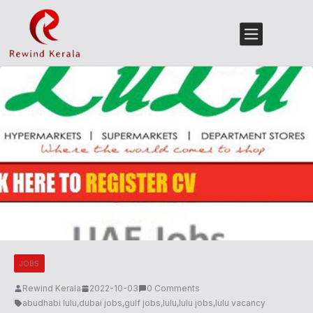
JOBS
Rewind Kerala
2022-10-03
0 Comments
abudhabi lulu
,
dubai jobs
,
gulf jobs
,
lulu
,
lulu jobs
,
lulu vacancy