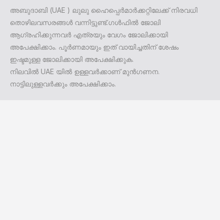
അബുദാബി (UAE ) ലുലു ഹൈപ്പെർമാർക്കറ്റിലേക്ക് നിരവധി
തൊഴിലവസരങ്ങൾ വന്നിട്ടുണ്ട്.ഗൾഫിൽ ജോലി
ആഗ്രഹിക്കുന്നവർ എത്രയും വേഗം ജോലിക്കായി
അപേക്ഷിക്കാം. പൂർണമായും ഇത് വായിച്ചതിന് ശേഷം
ഇഷ്ടമുള്ള ജോലിക്കായി അപേക്ഷിക്കുക.
നിലവിൽ UAE യിൽ ഉള്ളവർക്കാണ് മുൻഗണന.
നാട്ടിലുള്ളവർക്കും അപേക്ഷിക്കാം.