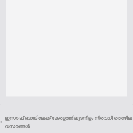
ഇസാഫ് ബാങ്കിലേക്ക് കേരളത്തിലുടനീളം നിരവധി തൊഴില
വസരങ്ങൾ