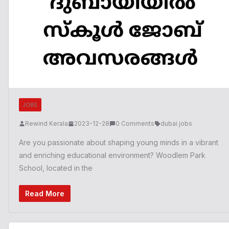
JOBS
Rewind Kerala
2023-12-28
0 Comments
dubai jobs
Are you passionate about shaping young minds in a vibrant
and enriching educational environment? Woodlem Park
School, located in the
Read More