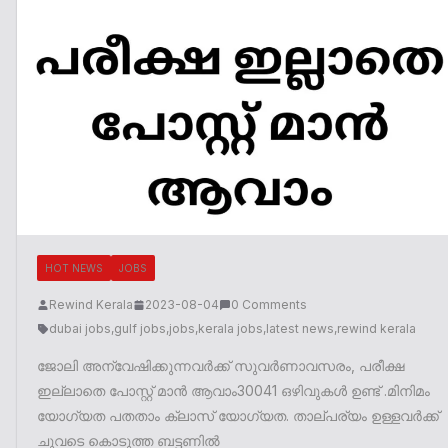
HOT NEWS
JOBS
Rewind Kerala
2023-08-04
0 Comments
dubai jobs
,
gulf jobs
,
jobs
,
kerala jobs
,
latest news
,
rewind kerala
ജോലി അന്വേഷിക്കുന്നവർക്ക് സുവർണാവസരം, പരീക്ഷ
ഇല്ലാതെ പോസ്റ്റ് മാൻ ആവാം30041 ഒഴിവുകൾ ഉണ്ട് .മിനിമം
യോഗ്യത പതതാം ക്ലാസ് യോഗ്യത. താല്പര്യം ഉള്ളവർക്ക്
ചുവടെ കൊടുത്ത ബട്ടണിൽ