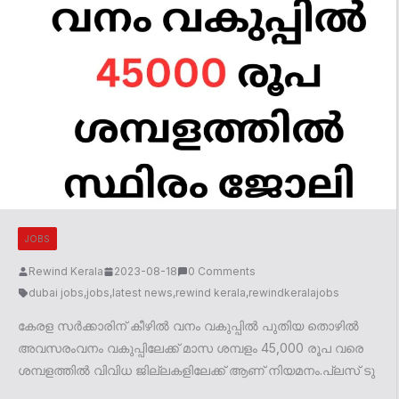
JOBS
Rewind Kerala
2023-08-18
0 Comments
dubai jobs
,
jobs
,
latest news
,
rewind kerala
,
rewindkeralajobs
കേരള സർക്കാരിന് കീഴിൽ വനം വകുപ്പിൽ പുതിയ തൊഴിൽ
അവസരംവനം വകുപ്പിലേക്ക് മാസ ശമ്പളം 45,000 രൂപ വരെ
ശമ്പളത്തിൽ വിവിധ ജില്ലകളിലേക്ക് ആണ് നിയമനം.പ്ലസ് ടു