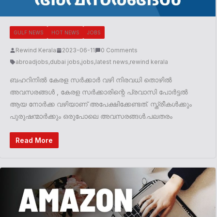
GULF NEWS
HOT NEWS
JOBS
Rewind Kerala
2023-06-11
0 Comments
abroadjobs
,
dubai jobs
,
jobs
,
latest news
,
rewind kerala
ബഹറിനിൽ കേരള സർക്കാർ വഴി നിരവധി തൊഴിൽ
അവസരങ്ങൾ , കേരള സർക്കാരിന്റെ പ്രവാസി പോർട്ടൽ
ആയ നോർക്ക വഴിയാണ് അപേക്ഷിക്കേണ്ടത്. സ്ത്രീകൾക്കും
പുരുഷന്മാർക്കും ഒരുപോലെ അവസരങ്ങൾ.പലതരം
Read More