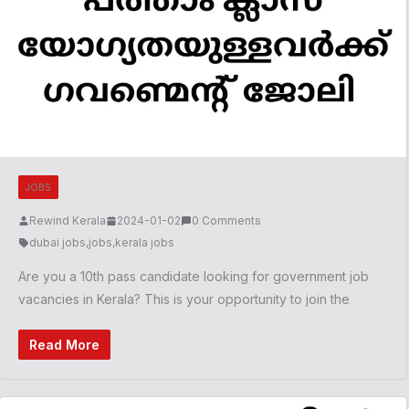
JOBS
Rewind Kerala
2024-01-02
0 Comments
dubai jobs
,
jobs
,
kerala jobs
Are you a 10th pass candidate looking for government job
vacancies in Kerala? This is your opportunity to join the
Read More