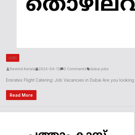
JOBS
Rewind Kerala
2024-04-13
0 Comments
dubai jobs
Emirates Flight Catering: Job Vacancies in Dubai Are you looking
Read More