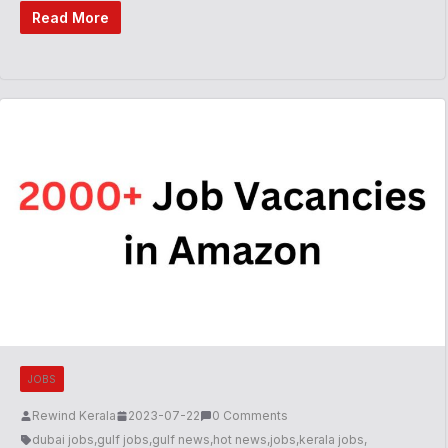
Read More
JOBS
Rewind Kerala
2023-07-22
0 Comments
dubai jobs
,
gulf jobs
,
gulf news
,
hot news
,
jobs
,
kerala jobs
,