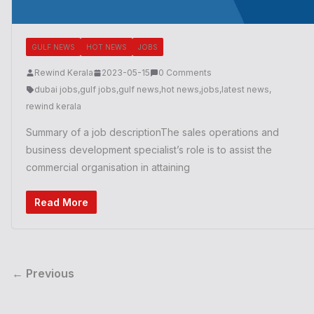
GULF NEWS
HOT NEWS
JOBS
Rewind Kerala
2023-05-15
0 Comments
dubai jobs
,
gulf jobs
,
gulf news
,
hot news
,
jobs
,
latest news
,
rewind kerala
Summary of a job descriptionThe sales operations and
business development specialist’s role is to assist the
commercial organisation in attaining
Read More
← Previous