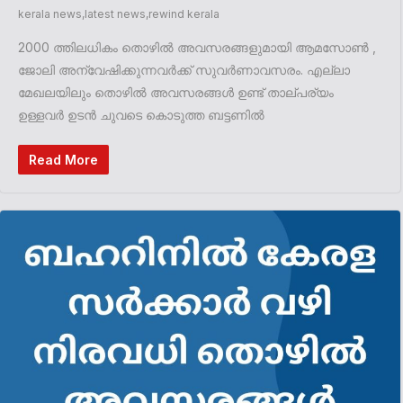
kerala news
,
latest news
,
rewind kerala
2000 ത്തിലധികം തൊഴിൽ അവസരങ്ങളുമായി ആമസോൺ ,
ജോലി അന്വേഷിക്കുന്നവർക്ക് സുവർണാവസരം. എല്ലാ
മേഖലയിലും തൊഴിൽ അവസരങ്ങൾ ഉണ്ട് താല്പര്യം
ഉള്ളവർ ഉടൻ ചുവടെ കൊടുത്ത ബട്ടണിൽ
Read More