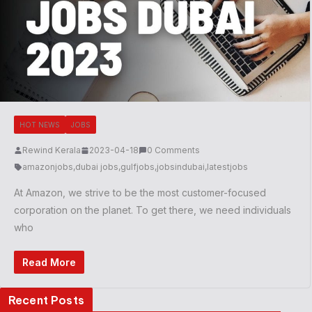
HOT NEWS
JOBS
Rewind Kerala
2023-04-18
0 Comments
amazonjobs
,
dubai jobs
,
gulfjobs
,
jobsindubai
,
latestjobs
At Amazon, we strive to be the most customer-focused
corporation on the planet. To get there, we need individuals
who
Read More
Recent Posts