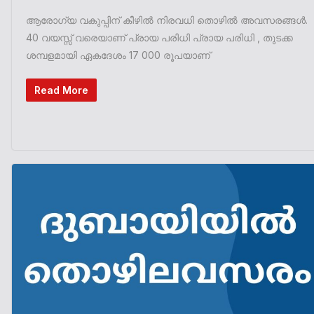
ആരോഗ്യ വകുപ്പിന് കീഴിൽ നിരവധി തൊഴിൽ അവസരങ്ങൾ.
40 വയസ്സ് വരെയാണ് പ്രായ പരിധി പ്രായ പരിധി , തുടക്ക
ശമ്പളമായി ഏകദേശം 17 000 രൂപയാണ്
Read More