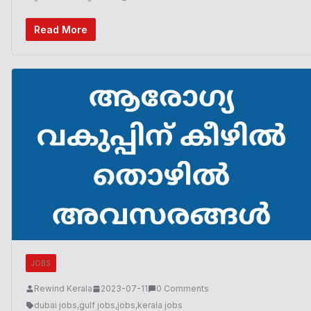
Read More
JOBS
Rewind Kerala
2023-07-11
0 Comments
dubai jobs
,
gulf jobs
,
jobs
,
kerala jobs