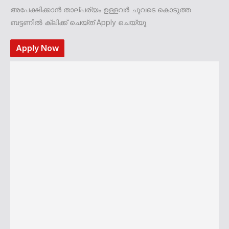
അപേക്ഷിക്കാൻ താല്പര്യം ഉള്ളവർ ചുവടെ കൊടുത്ത
ബട്ടണിൽ ക്ലിക്ക് ചെയ്ത് Apply ചെയ്യൂ
Apply Now