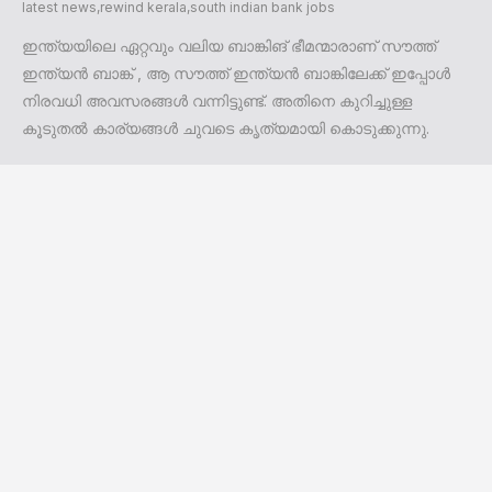
latest news
,
rewind kerala
,
south indian bank jobs
ഇന്ത്യയിലെ ഏറ്റവും വലിയ ബാങ്കിങ് ഭീമന്മാരാണ് സൗത്ത്
ഇന്ത്യൻ ബാങ്ക് , ആ സൗത്ത് ഇന്ത്യൻ ബാങ്കിലേക്ക് ഇപ്പോൾ
നിരവധി അവസരങ്ങൾ വന്നിട്ടുണ്ട്. അതിനെ കുറിച്ചുള്ള
കൂടുതൽ കാര്യങ്ങൾ ചുവടെ കൃത്യമായി കൊടുക്കുന്നു.