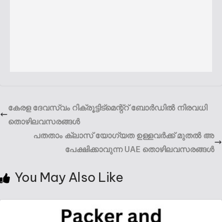
കേരള ദേവസ്വം റിക്രൂട്ടിട്മെന്റ്റ് ബോർഡിൽ നിരവധി
തൊഴിലവസരങ്ങൾ
പതതാം ക്ലാസ് യോഗ്യത ഉള്ളവർക്ക് മുതൽ അ
പേക്ഷിക്കാവുന്ന UAE തൊഴിലവസരങ്ങൾ
You May Also Like