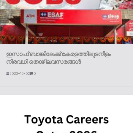
ഇസാഫ് ബാങ്കിലേക്ക് കേരളത്തിലുടനീളം
നിരവധി തൊഴിലവസരങ്ങൾ
2022-10-02
0