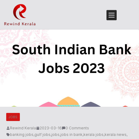
JOBS
Rewind Kerala
2023-03-16
0 Comments
banking jobs
,
gulf jobs
,
jobs
,
jobs in bank
,
kerala jobs
,
kerala news
,